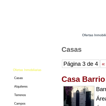
Bienvenidos
Acerca nuestro
Contacto
Ofertas Inmobili
Bienvenidos
Casas
Acerca nuestro
Contacto
Página 3 de 4
«
Ofertas Inmobiliarias
Casa Barrio
Casas
Alquileres
Bar
Terrenos
Áre
Campos