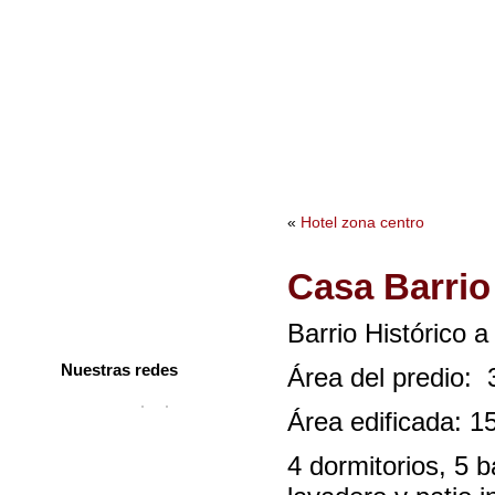
Bienvenidos
Acerca nuestro
Contacto
Ofertas Inmobili
Bienvenidos
«
Hotel zona centro
Acerca nuestro
Casa Barrio
Contacto
Ofertas Inmobiliarias
Barrio Histórico 
Nuestras redes
Área del predio:
Área edificada: 1
4 dormitorios, 5 