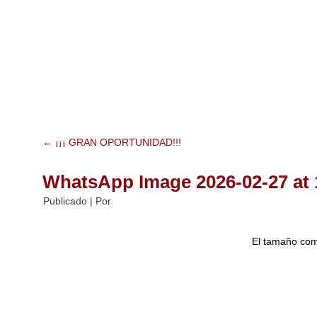
Bienvenidos
Acerca nuestro
Contacto
Ofertas Inmobili
←
¡¡¡ GRAN OPORTUNIDAD!!!
WhatsApp Image 2026-02-27 at 1
Publicado
|
Por
El tamaño co