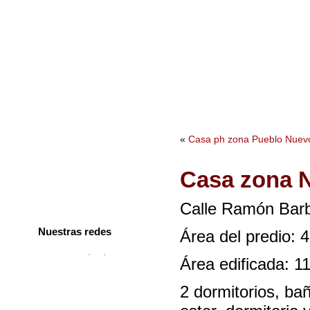
Bienvenidos
Acerca nuestro
Contacto
Ofertas Inmobili
Bienvenidos
«
Casa ph zona Pueblo Nuev
Acerca nuestro
Casa zona N
Contacto
Ofertas Inmobiliarias
Calle Ramón Barb
Nuestras redes
Área del predio: 
Área edificada: 1
2 dormitorios, bañ