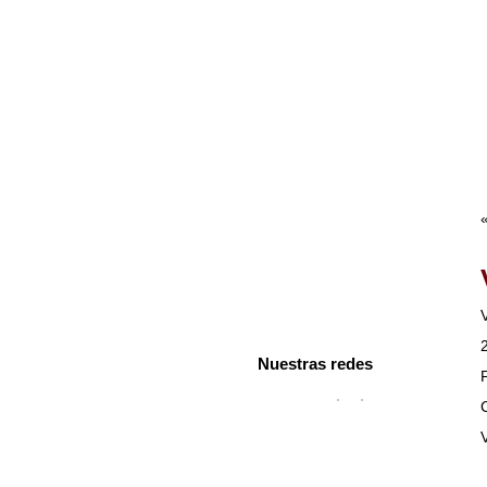
Bienvenidos
Acerca nuestro
Bienvenidos
Acerca nuestro
Contacto
Ofertas Inmobiliarias
Nuestras redes